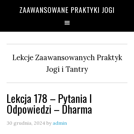
Przejdź
Przejdź
Przejdź
Przejdź
ZAAWANSOWANE PRAKTYKI JOGI
do
do
do
do
głównej
treści
głównego
drugiego
nawigacji
paska
paska
bocznego
bocznego
Lekcje Zaawansowanych Praktyk
Jogi i Tantry
Lekcja 178 – Pytania I
Odpowiedzi – Dharma
30 grudnia, 2024
by
admin