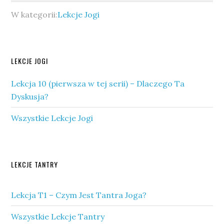
W kategorii:
Lekcje Jogi
Pierwszy
LEKCJE JOGI
panel
Lekcja 10 (pierwsza w tej serii) – Dlaczego Ta
boczny
Dyskusja?
Wszystkie Lekcje Jogi
Drugi
LEKCJE TANTRY
panel
Lekcja T1 – Czym Jest Tantra Joga?
boczny
Wszystkie Lekcje Tantry