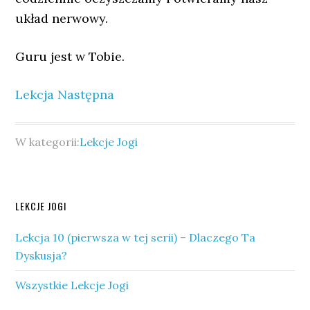
układ nerwowy.
Guru jest w Tobie.
Lekcja Następna
W kategorii:
Lekcje Jogi
Pierwszy
LEKCJE JOGI
panel
Lekcja 10 (pierwsza w tej serii) – Dlaczego Ta
boczny
Dyskusja?
Wszystkie Lekcje Jogi