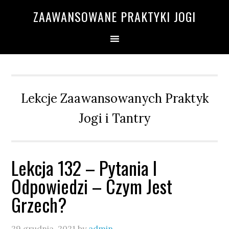
Przejdź
Przejdź
Przejdź
Przejdź
ZAAWANSOWANE PRAKTYKI JOGI
do
do
do
do
głównej
treści
głównego
drugiego
nawigacji
paska
paska
bocznego
bocznego
Lekcje Zaawansowanych Praktyk
Jogi i Tantry
Lekcja 132 – Pytania I
Odpowiedzi – Czym Jest
Grzech?
29 grudnia, 2021
by
admin