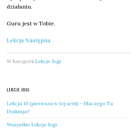
działaniu.
Guru jest w Tobie.
Lekcja Następna
W kategorii:
Lekcje Jogi
Pierwszy
LEKCJE JOGI
panel
Lekcja 10 (pierwsza w tej serii) – Dlaczego Ta
boczny
Dyskusja?
Wszystkie Lekcje Jogi