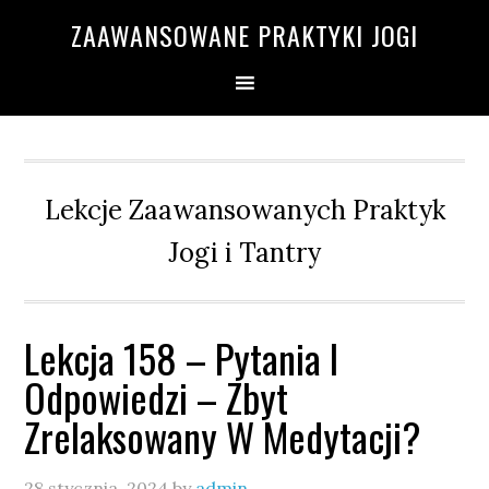
Przejdź
Przejdź
Przejdź
Przejdź
ZAAWANSOWANE PRAKTYKI JOGI
do
do
do
do
głównej
treści
głównego
drugiego
nawigacji
paska
paska
bocznego
bocznego
Lekcje Zaawansowanych Praktyk
Jogi i Tantry
Lekcja 158 – Pytania I
Odpowiedzi – Zbyt
Zrelaksowany W Medytacji?
28 stycznia, 2024
by
admin