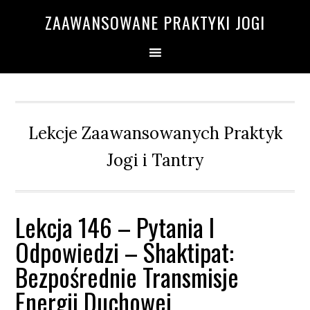
Przejdź
Przejdź
Przejdź
Przejdź
ZAAWANSOWANE PRAKTYKI JOGI
do
do
do
do
głównej
treści
głównego
drugiego
nawigacji
paska
paska
bocznego
bocznego
Lekcje Zaawansowanych Praktyk
Jogi i Tantry
Lekcja 146 – Pytania I
Odpowiedzi – Shaktipat:
Bezpośrednie Transmisje
Energii Duchowej