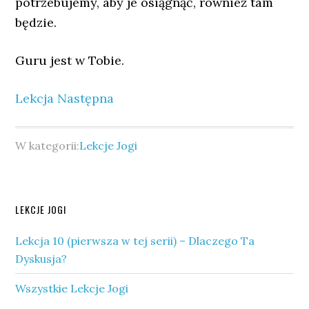
potrzebujemy, aby je osiągnąć, również tam
będzie.
Guru jest w Tobie.
Lekcja Następna
W kategorii:
Lekcje Jogi
Pierwszy
LEKCJE JOGI
panel
Lekcja 10 (pierwsza w tej serii) – Dlaczego Ta
boczny
Dyskusja?
Wszystkie Lekcje Jogi