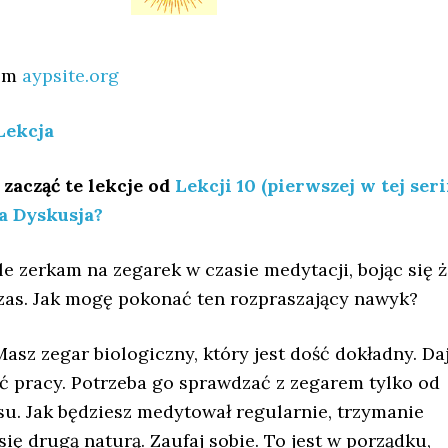
rom
aypsite.org
Lekcja
zacząć te lekcje od
Lekcji 10 (pierwszej w tej seri
a Dyskusja?
le zerkam na zegarek w czasie medytacji, bojąc się 
zas. Jak mogę pokonać ten rozpraszający nawyk?
sz zegar biologiczny, który jest dość dokładny. Da
 pracy. Potrzeba go sprawdzać z zegarem tylko od
su. Jak będziesz medytował regularnie, trzymanie
się drugą naturą. Zaufaj sobie. To jest w porządku,