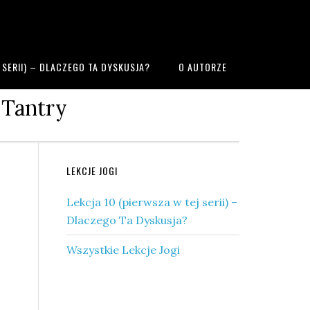
J SERII) – DLACZEGO TA DYSKUSJA?
O AUTORZE
 Tantry
Pierwszy
LEKCJE JOGI
panel
Lekcja 10 (pierwsza w tej serii) –
boczny
Dlaczego Ta Dyskusja?
Wszystkie Lekcje Jogi