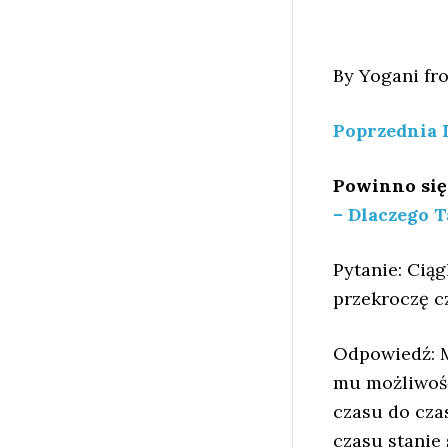
By Yogani f
Poprzednia 
Powinno się 
– Dlaczego T
Pytanie: Ciąg
przekroczę c
Odpowiedź: Ma
mu możliwość
czasu do cza
czasu stanie 