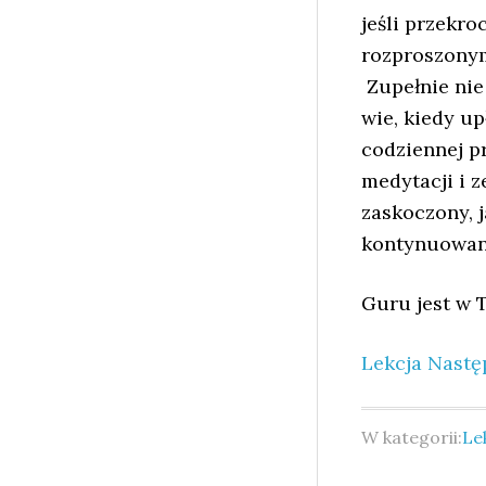
jeśli przekro
rozproszonym
Zupełnie nie 
wie, kiedy u
codziennej p
medytacji i 
zaskoczony, j
kontynuowane
Guru jest w T
Lekcja Nastę
W kategorii:
Le