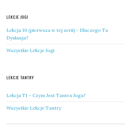
Pierwszy
LEKCJE JOGI
panel
Lekcja 10 (pierwsza w tej serii) – Dlaczego Ta
boczny
Dyskusja?
Wszystkie Lekcje Jogi
Drugi
LEKCJE TANTRY
panel
Lekcja T1 – Czym Jest Tantra Joga?
boczny
Wszystkie Lekcje Tantry