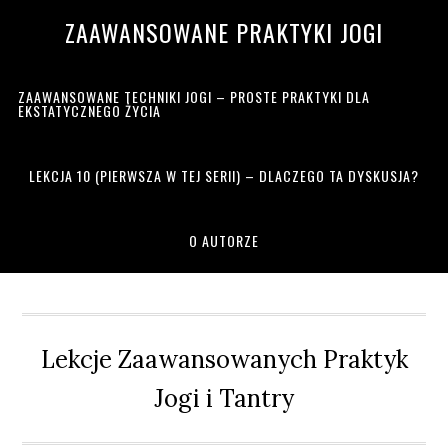
Przejdź
Przejdź
Przejdź
Przejdź
ZAAWANSOWANE PRAKTYKI JOGI
do
do
do
do
głównej
treści
głównego
drugiego
nawigacji
paska
paska
ZAAWANSOWANE TECHNIKI JOGI – PROSTE PRAKTYKI DLA
bocznego
bocznego
EKSTATYCZNEGO ŻYCIA
LEKCJA 10 (PIERWSZA W TEJ SERII) – DLACZEGO TA DYSKUSJA?
O AUTORZE
Lekcje Zaawansowanych Praktyk
Jogi i Tantry