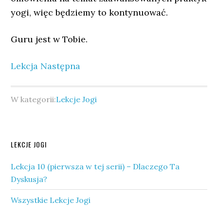
yogi, więc będziemy to kontynuować.
Guru jest w Tobie.
Lekcja Następna
W kategorii:
Lekcje Jogi
Pierwszy
LEKCJE JOGI
panel
Lekcja 10 (pierwsza w tej serii) – Dlaczego Ta
boczny
Dyskusja?
Wszystkie Lekcje Jogi