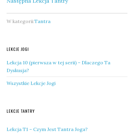
Następna Lekcja Tantry
W kategorii:
Tantra
Pierwszy
LEKCJE JOGI
panel
Lekcja 10 (pierwsza w tej serii) – Dlaczego Ta
boczny
Dyskusja?
Wszystkie Lekcje Jogi
Drugi
LEKCJE TANTRY
panel
Lekcja T1 – Czym Jest Tantra Joga?