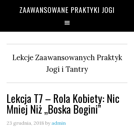
Przejdź
Przejdź
Przejdź
Przejdź
ZAAWANSOWANE PRAKTYKI JOGI
do
do
do
do
głównej
treści
głównego
drugiego
nawigacji
paska
paska
bocznego
bocznego
Lekcje Zaawansowanych Praktyk
Jogi i Tantry
Lekcja T7 – Rola Kobiety: Nic
Mniej Niż „Boska Bogini”
23 grudnia, 2018
by
admin