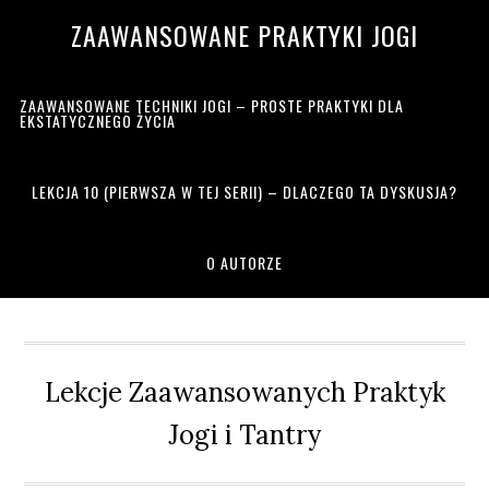
Przejdź
Przejdź
Przejdź
Przejdź
ZAAWANSOWANE PRAKTYKI JOGI
do
do
do
do
głównej
treści
głównego
drugiego
nawigacji
paska
paska
ZAAWANSOWANE TECHNIKI JOGI – PROSTE PRAKTYKI DLA
bocznego
bocznego
EKSTATYCZNEGO ŻYCIA
LEKCJA 10 (PIERWSZA W TEJ SERII) – DLACZEGO TA DYSKUSJA?
O AUTORZE
Lekcje Zaawansowanych Praktyk
Jogi i Tantry