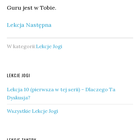
Guru jest w Tobie.
Lekcja Następna
W kategorii:
Lekcje Jogi
Pierwszy
LEKCJE JOGI
panel
Lekcja 10 (pierwsza w tej serii) – Dlaczego Ta
boczny
Dyskusja?
Wszystkie Lekcje Jogi
LEKCJE TANTRY